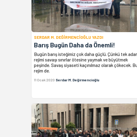
SERDAR M. DEĞİRMENCİOĞLU YAZDI
Barış Bugün Daha da Önemli!
Bugün barış isteğimiz çok daha güçlü. Çünkü tek ada
rejimi savaşı sınırlar ötesine yaymak ve büyütmek
peşinde. Savaş siyaseti kaçınılmaz olarak çökecek. B
rejim de.
11 Ocak 2020
Serdar M. Değirmencioğlu