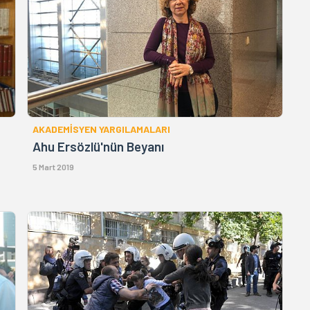
AKADEMİSYEN YARGILAMALARI
Ahu Ersözlü'nün Beyanı
5 Mart 2019