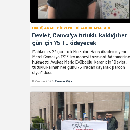
BARIŞ AKADEMİSYENLERİ YARGILAMALARI
Devlet, Camcı'ya tutuklu kaldığı her
gün için 75 TL ödeyecek
Mahkeme, 23 gün tutuklu kalan Barış Akademisyeni
Meral Camcı'ya 1723 lira manevi tazminat ödenmesine
hükmetti. Avukat Meriç Eyüboğlu, karar için "Devlet,
tutuklu kalınan her günü 75 liradan sayarak ‘pardon’
diyor" dedi.
6 Kasım 2020
Tansu Pişkin