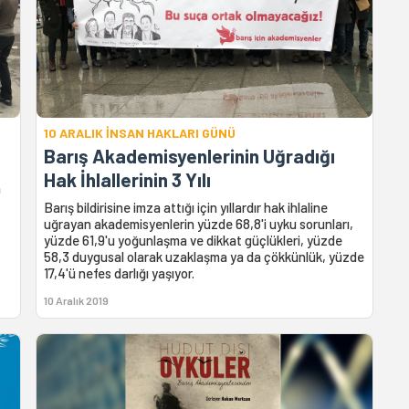
10 ARALIK İNSAN HAKLARI GÜNÜ
Barış Akademisyenlerinin Uğradığı
Hak İhlallerinin 3 Yılı
n
Barış bildirisine imza attığı için yıllardır hak ihlaline
uğrayan akademisyenlerin yüzde 68,8'i uyku sorunları,
yüzde 61,9'u yoğunlaşma ve dikkat güçlükleri, yüzde
58,3 duygusal olarak uzaklaşma ya da çökkünlük, yüzde
17,4'ü nefes darlığı yaşıyor.
10 Aralık 2019