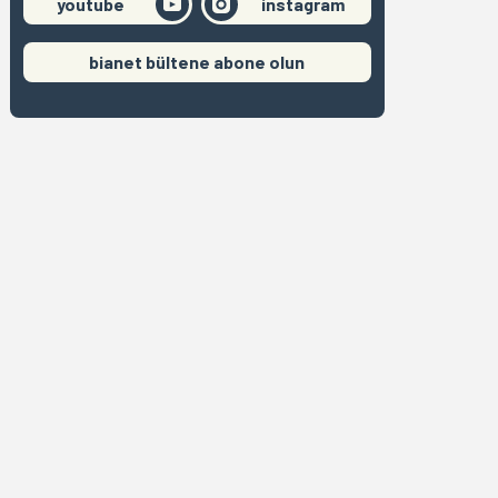
youtube
instagram
bianet bültene abone olun