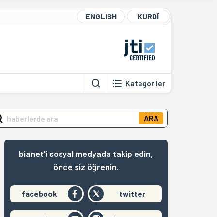
ENGLISH
KURDÎ
Kategoriler
ARA
bianet'i sosyal medyada takip edin,
önce siz öğrenin.
facebook
twitter