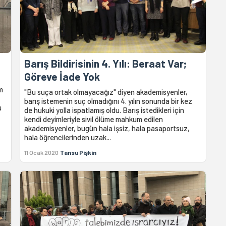
Barış Bildirisinin 4. Yılı: Beraat Var;
Göreve İade Yok
m
"Bu suça ortak olmayacağız" diyen akademisyenler,
barış istemenin suç olmadığını 4. yılın sonunda bir kez
u
de hukuki yolla ispatlamış oldu. Barış istedikleri için
kendi deyimleriyle sivil ölüme mahkum edilen
akademisyenler, bugün hala işsiz, hala pasaportsuz,
hala öğrencilerinden uzak...
11 Ocak 2020
Tansu Pişkin