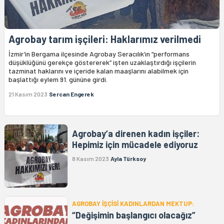
Agrobay tarım işçileri: Haklarımız verilmedi
İzmir’in Bergama ilçesinde Agrobay Seracılık’ın “performans
düşüklüğünü gerekçe göstererek” işten uzaklaştırdığı işçilerin
tazminat haklarını ve içeride kalan maaşlarını alabilmek için
başlattığı eylem 91. gününe girdi.
21 Kasım 2023
Sercan Engerek
Agrobay’a direnen kadın işçiler:
Hepimiz için mücadele ediyoruz
8 Kasım 2023
Ayla Türksoy
AGROBAY İŞÇİSİ KADINLARDAN MEKTUP:
“Değişimin başlangıcı olacağız”