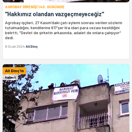
AGROBAY DİRENİŞİ 140. GÜNÜNDE
"Hakkımız olandan vazgeçmeyeceğiz"
Agrobay işçileri, 27 Kasım'daki çatı eylemi sonrası verilen sözlerin
tutulmadığını, kendilerine 617'şer lira idari para cezası kesildiğini
belirtti, "Devlet de şirketin arkasında, adalet de onlara çalışıyor"
dedi.
8 Ocak 2024
Ali Dinç
Ali Dinç'in
haberi