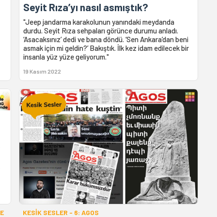
Seyit Rıza’yı nasıl asmıştık?
"Jeep jandarma karakolunun yanındaki meydanda
durdu. Seyit Rıza sehpaları görünce durumu anladı.
‘Asacaksınız’ dedi ve bana döndü. ‘Sen Ankara’dan beni
asmak için mi geldin?’ Bakıştık. İlk kez idam edilecek bir
insanla yüz yüze geliyorum."
19 Kasım 2022
VE
KESİK SESLER - 6: AGOS