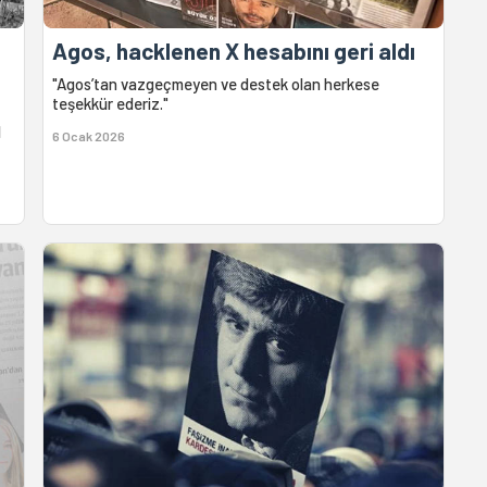
Agos, hacklenen X hesabını geri aldı
"Agos’tan vazgeçmeyen ve destek olan herkese
teşekkür ederiz."
,
l
6 Ocak 2026