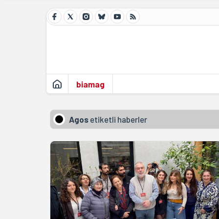
biamag
Agos
etiketli haberler