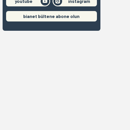
youtube
instagram
bianet bültene abone olun