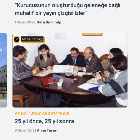
"Kurucusunun oluşturduğu geleneğe bağlı
muhalif bir yayın çizgisi izler"
1 Mayıs 2022
Dara Demiralp
ANNA TURAY AGOS'U YAZDI
25 yıl önce, 25 yıl sonra
6 Nisan 2021
Anna Turay