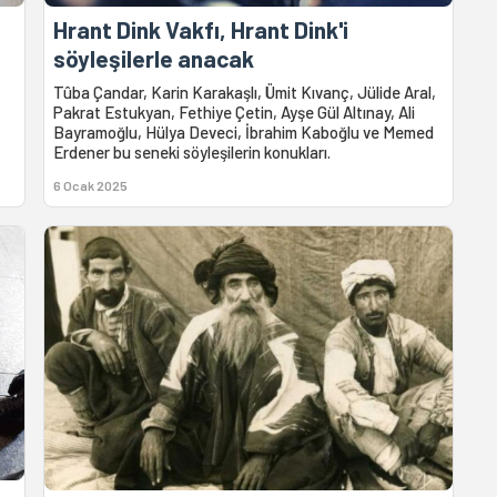
Hrant Dink Vakfı, Hrant Dink'i
söyleşilerle anacak
Tûba Çandar, Karin Karakaşlı, Ümit Kıvanç, Jülide Aral,
Pakrat Estukyan, Fethiye Çetin, Ayşe Gül Altınay, Ali
Bayramoğlu, Hülya Deveci, İbrahim Kaboğlu ve Memed
Erdener bu seneki söyleşilerin konukları.
6 Ocak 2025