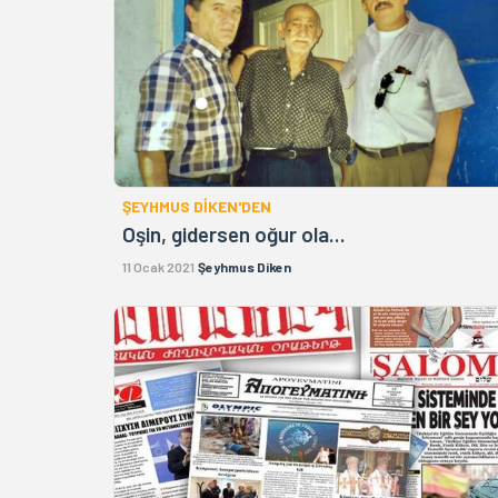
ŞEYHMUS DİKEN'DEN
Oşin, gidersen oğur ola...
11 Ocak 2021
Şeyhmus Diken