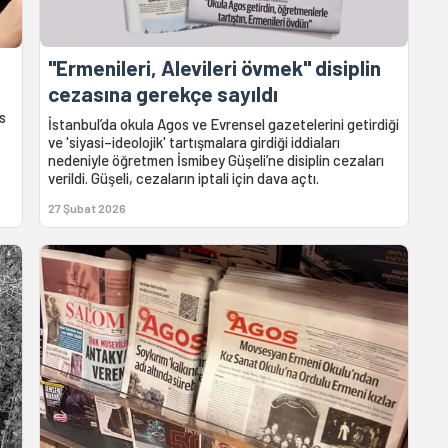
"Ermenileri, Alevileri övmek" disiplin
cezasına gerekçe sayıldı
s
İstanbul’da okula Agos ve Evrensel gazetelerini getirdiği
ve 'siyasi–ideolojik' tartışmalara girdiği iddiaları
nedeniyle öğretmen İsmibey Güşeli’ne disiplin cezaları
verildi. Güşeli, cezaların iptali için dava açtı.
27 Şubat 2026