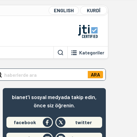
ENGLISH
KURDÎ
Kategoriler
ARA
bianet'i sosyal medyada takip edin,
önce siz öğrenin.
facebook
twitter