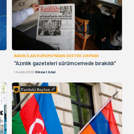
BASIN İLAN KURUMU'NDAN DESTEK ÇIKMADI
"Azınlık gazeteleri sürümcemede bırakıldı"
1 Aralık 2020
Hikmet Adal