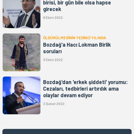
birisi, bir gün bile olsa hapse
girecek
9 Ekim 2022
ÖLDÜRÜLMESİNİN YEDİNCİ YILINDA
Bozdağ'a Hacı Lokman Birlik
soruları
3 Ekim 2022
Bozdağ'dan 'erkek şiddeti' yorumu:
Cezaları, tedbirleri artırdık ama
olaylar devam ediyor
2 Şubat 2022