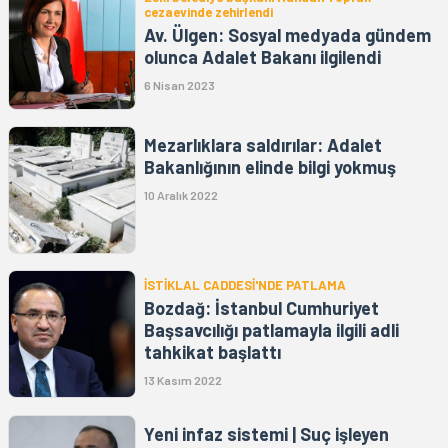
cezaevinde zehirlendi
Av. Ülgen: Sosyal medyada gündem
olunca Adalet Bakanı ilgilendi
6 Nisan 2023
Mezarlıklara saldırılar: Adalet
Bakanlığının elinde bilgi yokmuş
10 Aralık 2022
İSTİKLAL CADDESİ'NDE PATLAMA
Bozdağ: İstanbul Cumhuriyet
Başsavcılığı patlamayla ilgili adli
tahkikat başlattı
13 Kasım 2022
Yeni infaz sistemi | Suç işleyen