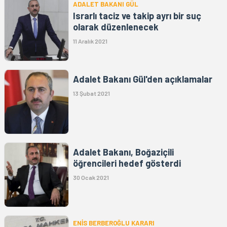
ADALET BAKANI GÜL
Israrlı taciz ve takip ayrı bir suç
olarak düzenlenecek
11 Aralık 2021
Adalet Bakanı Gül'den açıklamalar
13 Şubat 2021
Adalet Bakanı, Boğaziçili
öğrencileri hedef gösterdi
30 Ocak 2021
ENİS BERBEROĞLU KARARI