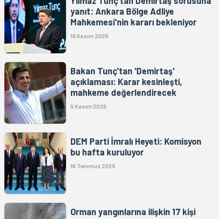
Yılmaz Tunç'tan Demirtaş sorusuna
yanıt: Ankara Bölge Adliye
Mahkemesi'nin kararı bekleniyor
18 Kasım 2025
Bakan Tunç'tan 'Demirtaş'
açıklaması: Karar kesinleşti,
mahkeme değerlendirecek
5 Kasım 2025
DEM Parti İmralı Heyeti: Komisyon
bu hafta kuruluyor
16 Temmuz 2025
Orman yangınlarına ilişkin 17 kişi