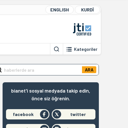
ENGLISH
KURDÎ
Kategoriler
ARA
bianet'i sosyal medyada takip edin,
önce siz öğrenin.
facebook
twitter