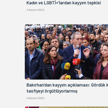
Kadın ve LGBTİ+’lardan kayyım tepkisi
4 Kasım 2024
Bakırhan'dan kayyım açıklaması: Gördük k
tasfiyeyi örgütlüyorlarmış
4 Kasım 2024