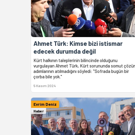
Ahmet Türk: Kimse bizi istismar
edecek durumda değil
Kürt halkının taleplerinin bilincinde olduğunu
vurgulayan Ahmet Türk, Kürt sorununda somut çözü
adımlarının atılmadığını söyledi: "Sofrada bugün bir
çorba bile yok."
5 Kasım 2024
Evrim Deniz
Haber