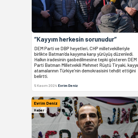
“Kayyım herkesin sorunudur”
DEM Parti ve DBP heyetleri, CHP milletvekilleriyle
birlikte Batman’da kayyıma karşı yürüyüş düzenledi.
Halkın iradesinin gasbedilmesine tepki gösteren DEM
Parti Batman Milletvekili Mehmet Rüştü Tiryaki, kayy
atamalarının Türkiye'nin demokrasisini tehdit ettiğini
belirtti.
5 Kasım 2024
Evrim Deniz
Evrim Deniz
Haber