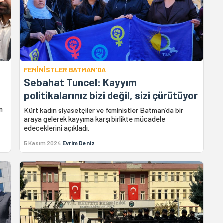
FEMİNİSTLER BATMAN'DA
Sebahat Tuncel: Kayyım
politikalarınız bizi değil, sizi çürütüyor
m
Kürt kadın siyasetçiler ve feministler Batman’da bir
araya gelerek kayyıma karşı birlikte mücadele
edeceklerini açıkladı.
5 Kasım 2024
Evrim Deniz