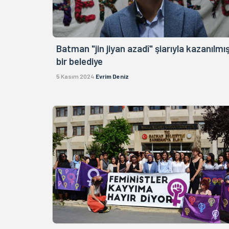
Batman "jin jiyan azadî" şiarıyla kazanılmı
bir belediye
5 Kasım 2024
Evrim Deniz