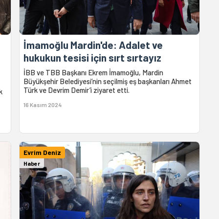
İmamoğlu Mardin'de: Adalet ve
hukukun tesisi için sırt sırtayız
İBB ve TBB Başkanı Ekrem İmamoğlu, Mardin
Büyükşehir Belediyesi’nin seçilmiş eş başkanları Ahmet
Türk ve Devrim Demir’i ziyaret etti.
k
16 Kasım 2024
Evrim Deniz
Haber