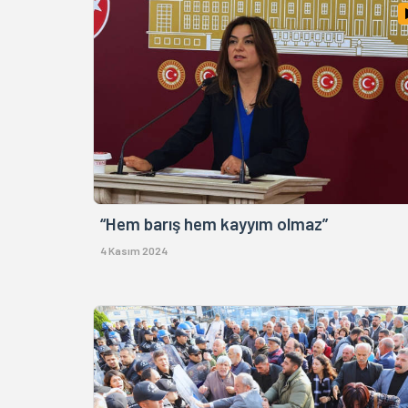
“Hem barış hem kayyım olmaz”
4 Kasım 2024