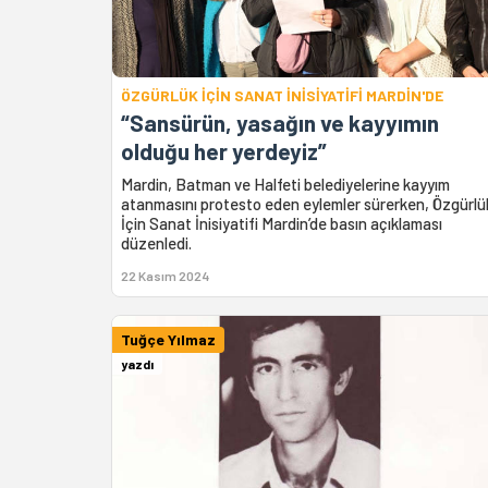
ÖZGÜRLÜK İÇİN SANAT İNİSİYATİFİ MARDİN'DE
“Sansürün, yasağın ve kayyımın
olduğu her yerdeyiz”
Mardin, Batman ve Halfeti belediyelerine kayyım
atanmasını protesto eden eylemler sürerken, Özgürlü
İçin Sanat İnisiyatifi Mardin’de basın açıklaması
düzenledi.
22 Kasım 2024
Tuğçe Yılmaz
yazdı