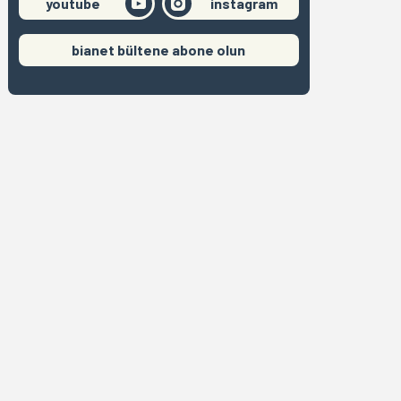
youtube
instagram
bianet bültene abone olun