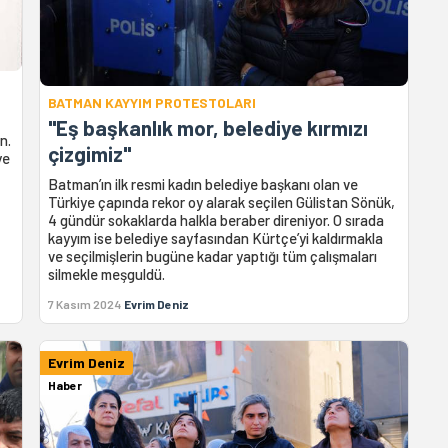
BATMAN KAYYIM PROTESTOLARI
"Eş başkanlık mor, belediye kırmızı
n.
çizgimiz"
ye
Batman’ın ilk resmi kadın belediye başkanı olan ve
Türkiye çapında rekor oy alarak seçilen Gülistan Sönük,
4 gündür sokaklarda halkla beraber direniyor. O sırada
kayyım ise belediye sayfasından Kürtçe’yi kaldırmakla
ve seçilmişlerin bugüne kadar yaptığı tüm çalışmaları
silmekle meşguldü.
7 Kasım 2024
Evrim Deniz
Evrim Deniz
Haber