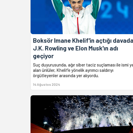
Boksör Imane Khelif'in açtığı davad
J.K. Rowling ve Elon Musk'ın adı
geçiyor
Suç duyurusunda, ağır siber taciz suçlaması ile ismi y
alan ünlüler, Khelif’e yönelik ayrımcı saldırıyı
örgütleyenler arasında yer alıyordu.
14 Ağustos 2024