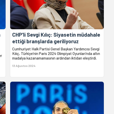
a
CHP’li Sevgi Kılıç: Siyasetin müdahale
ettiği branşlarda geriliyoruz
Cumhuriyet Halk Partisi Genel Başkan Yardımcısı Sevgi
Kılıç, Türkiye’nin Paris 2024 Olimpiyat Oyunları’nda altın
er
madalya kazanamamasının ardından iktidarı eleştirdi.
13 Ağustos 2024