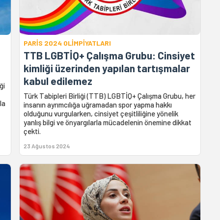
PARİS 2024 OLİMPİYATLARI
TTB LGBTİQ+ Çalışma Grubu: Cinsiyet
kimliği üzerinden yapılan tartışmalar
kabul edilemez
ği
Türk Tabipleri Birliği (TTB) LGBTİQ+ Çalışma Grubu, her
la
insanın ayrımcılığa uğramadan spor yapma hakkı
olduğunu vurgularken, cinsiyet çeşitliliğine yönelik
yanlış bilgi ve önyargılarla mücadelenin önemine dikkat
çekti.
23 Ağustos 2024