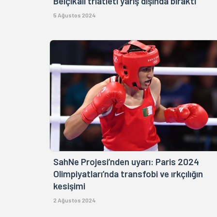
Belçikalı triatleti yarış dışında bıraktı
5 Ağustos 2024
SahNe Projesi’nden uyarı: Paris 2024
Olimpiyatları’nda transfobi ve ırkçılığın
kesişimi
2 Ağustos 2024