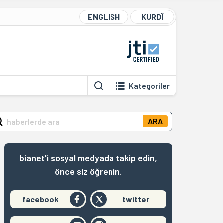
ENGLISH
KURDÎ
Kategoriler
ARA
bianet'i sosyal medyada takip edin,
önce siz öğrenin.
facebook
twitter