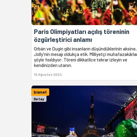
Paris Olimpiyatları açılış töreninin
özgürleştirici anlamı
Orbán ve Dugin gibi insanların düşündüklerinin aksine,
Jolly'nin mesajı oldukça etik. Milliyetçi muhafazakârla
şöyle fısıldıyor: Töreni dikkatlice tekrar izleyin ve
kendinizden utanın.
10 Ağustos 2024
bianet
Detay