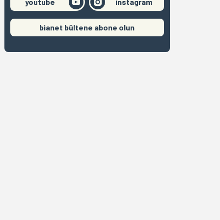
youtube
instagram
bianet bültene abone olun