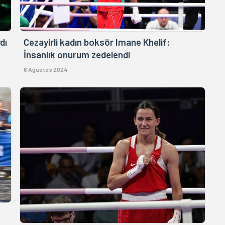
dı
Cezayirli kadın boksör Imane Khelif:
İnsanlık onurum zedelendi
6 Ağustos 2024