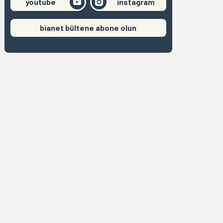
youtube
instagram
bianet bültene abone olun