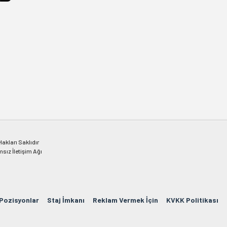
kları Saklıdır
msız İletişim Ağı
 Pozisyonlar
Staj İmkanı
Reklam Vermek İçin
KVKK Politikası