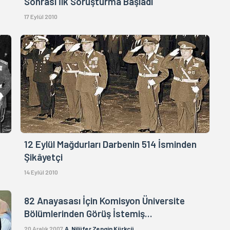
Sonrası İlk Soruşturma Başladı
17 Eylül 2010
12 Eylül Mağdurları Darbenin 514 İsminden
Şikâyetçi
14 Eylül 2010
82 Anayasası İçin Komisyon Üniversite
Bölümlerinden Görüş İstemiş...
20 Aralık 2007
A. Nilüfer Zengin Kürkçü