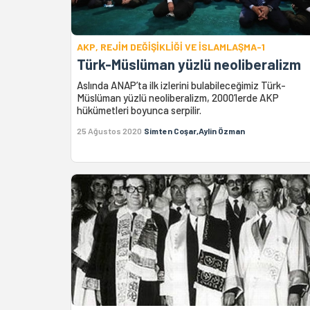
AKP, REJİM DEĞİŞİKLİĞİ VE İSLAMLAŞMA-1
Türk-Müslüman yüzlü neoliberalizm
Aslında ANAP’ta ilk izlerini bulabileceğimiz Türk-
Müslüman yüzlü neoliberalizm, 2000’lerde AKP
hükümetleri boyunca serpilir.
25 Ağustos 2020
Simten Coşar,Aylin Özman