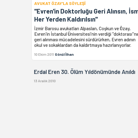
AVUKAT ÖZAY'LA SÖYLEŞİ
''Evren'in Doktorluğu Geri Alınsın, İs
Her Yerden Kaldırılsın''
İzmir Barosu avukatları Alpaslan, Coşkun ve Özay,
Evren'in İstanbul Üniversitesi'nin verdiği ''doktorası''n
geri alınması mücadelesini sürdürürken, Evren adının
okul ve sokaklardan da kaldırtmaya hazırlanıyorlar.
10 Ekim 2011
Gönül İlhan
Erdal Eren 30. Ölüm Yıldönümünde Anıldı
13 Aralık 2010