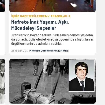
İŞSİZ GAZETECİLERDEN / TRANSLAR-1
Nefrete İnat Yaşamı, Aşkı,
Mücadeleyi Seçenler
Translar için hayat özellikle 1980 askeri darbesiyle daha
da zorlaştı; polis-devlet-medya üçgeninde sıkıştırılanlar
örgütlenmenin de adımlarını attılar.
26 Nisan 2017
Michelle Demishevich,Elif Ural