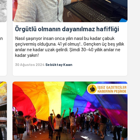
Örgütlü olmanın dayanılmaz hafifliği
an
Nasıl şaşırıyor insan onca yılın nasıl bu kadar çabuk
geçivermiş olduğuna. 41 yıl olmuş!.. Gençken üç beş yıllık
anılar ne kadar uzak gelirdi. Şimdi 30-40 yıllık anılar ne
kadar yakın!
30 Ağustos 2024
Sebüktay Kaan