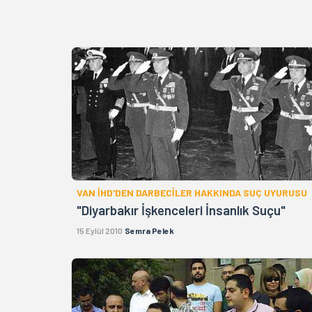
VAN İHD'DEN DARBECİLER HAKKINDA SUÇ UYURUSU
"Diyarbakır İşkenceleri İnsanlık Suçu"
15 Eylül 2010
Semra Pelek