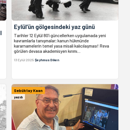
Eylül’ün gölgesindeki yaz günü
l
Tarihler 12 Eylül 80’i güncellerken uygulamada yeni
kavramlarla tanışmalar; kanun hükmünde
kararnamelerin temel yasa misali kalıcılaşması! Reva
görülen devasa akademisyen kırımı…
13 Eylül 2025
Şeyhmus Diken
Sebüktay Kaan
yazdı