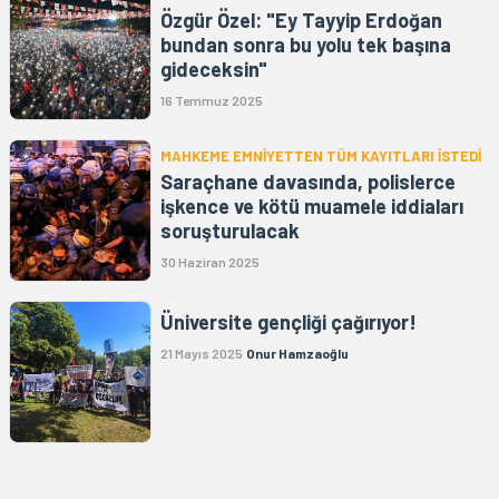
Özgür Özel: "Ey Tayyip Erdoğan
bundan sonra bu yolu tek başına
gideceksin"
16 Temmuz 2025
MAHKEME EMNİYETTEN TÜM KAYITLARI İSTEDİ
Saraçhane davasında, polislerce
işkence ve kötü muamele iddiaları
soruşturulacak
30 Haziran 2025
Üniversite gençliği çağırıyor!
21 Mayıs 2025
Onur Hamzaoğlu