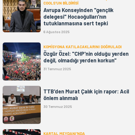
COOLS'UN BİLDİRİSİ
Avrupa Konseyinden "gençlik
delegesi" Hocaoğulları'nın
tutuklanmasına sert tepki
6 Ağustos 2025
KOMİSYONA KATILACAKLARINI DOĞRULADI
Özgür Özel: "CHP'nin olduğu yerden
değil, olmadığı yerden korkun"
31 Temmuz 2025
TTB'den Murat Çalık için rapor: Acil
önlem alınmalı
30 Temmuz 2025
KARTAL MEYDANI'NDA