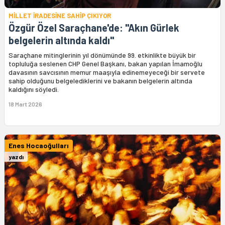
MİLLET İRADESİNE SAHİP ÇIKIYOR
Özgür Özel Saraçhane'de: "Akın Gürlek
belgelerin altında kaldı"
Saraçhane mitinglerinin yıl dönümünde 99. etkinlikte büyük bir
topluluğa seslenen CHP Genel Başkanı, bakan yapılan İmamoğlu
davasının savcısının memur maaşıyla edinemeyeceği bir servete
sahip olduğunu belgelediklerini ve bakanın belgelerin altında
kaldığını söyledi.
18 Mart 2026
Enes Hocaoğulları
yazdı