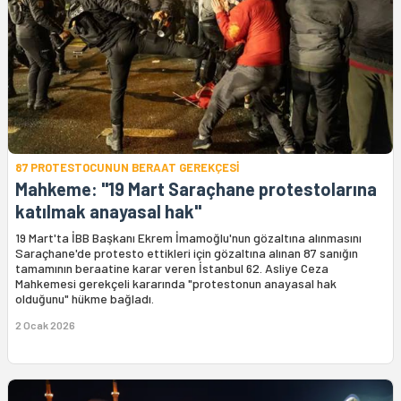
87 PROTESTOCUNUN BERAAT GEREKÇESİ
Mahkeme: "19 Mart Saraçhane protestolarına
katılmak anayasal hak"
19 Mart'ta İBB Başkanı Ekrem İmamoğlu'nun gözaltına alınmasını
Saraçhane'de protesto ettikleri için gözaltına alınan 87 sanığın
tamamının beraatine karar veren İstanbul 62. Asliye Ceza
Mahkemesi gerekçeli kararında "protestonun anayasal hak
olduğunu" hükme bağladı.
2 Ocak 2026