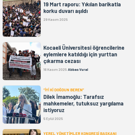
19 Mart raporu: Yıkılan barikatla
korku duvarı aşıldı
29 Kasım 2025
Kocaeli Üniversitesi öğrencilerine
eylemlere katıldığı için yurttan
çıkarma cezası
16 Kasım 2025
Abbas Vural
“İYİ Kİ DOĞDUN BEREN”
Dilek İmamoğlu: Tarafsız
mahkemeler, tutuksuz yargılama
istiyoruz
5 Eylül 2025
YEREL YÖNETİMLER KONGRESİ BAŞKANI