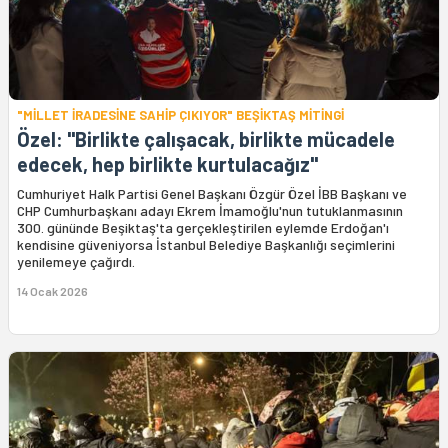
"MİLLET İRADESİNE SAHİP ÇIKIYOR" BEŞİKTAŞ MİTİNGİ
Özel: "Birlikte çalışacak, birlikte mücadele
edecek, hep birlikte kurtulacağız"
Cumhuriyet Halk Partisi Genel Başkanı Özgür Özel İBB Başkanı ve
CHP Cumhurbaşkanı adayı Ekrem İmamoğlu'nun tutuklanmasının
300. gününde Beşiktaş'ta gerçekleştirilen eylemde Erdoğan'ı
kendisine güveniyorsa İstanbul Belediye Başkanlığı seçimlerini
yenilemeye çağırdı.
14 Ocak 2026