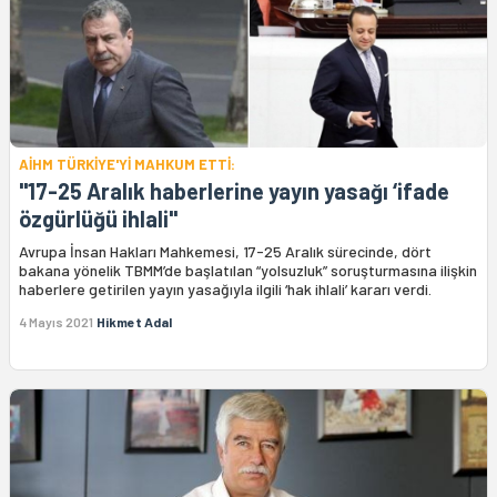
AİHM TÜRKİYE'Yİ MAHKUM ETTİ:
"17-25 Aralık haberlerine yayın yasağı ‘ifade
özgürlüğü ihlali"
Avrupa İnsan Hakları Mahkemesi, 17-25 Aralık sürecinde, dört
bakana yönelik TBMM’de başlatılan “yolsuzluk” soruşturmasına ilişkin
haberlere getirilen yayın yasağıyla ilgili ‘hak ihlali’ kararı verdi.
4 Mayıs 2021
Hikmet Adal