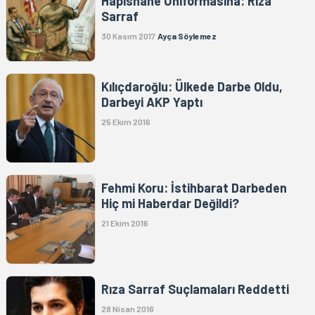
Hapishane Üniformasına: Rıza
Sarraf
30 Kasım 2017
Ayça Söylemez
Kılıçdaroğlu: Ülkede Darbe Oldu,
Darbeyi AKP Yaptı
25 Ekim 2016
Fehmi Koru: İstihbarat Darbeden
Hiç mi Haberdar Değildi?
21 Ekim 2016
Rıza Sarraf Suçlamaları Reddetti
28 Nisan 2016