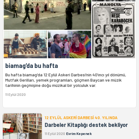
biamag’da bu hafta
Bu hafta biamag'da 12 Eylül Askeri Darbesi’nin 40’ıncı yıl dönümü,
Mutfak Gerilları, yemek programları, göçmen Baycan ve müzik
tarihinin geçmişine doğu müzikal bir yolculuk var.
11 Eylül 2020
12 EYLÜL ASKERİ DARBESİ 40. YILINDA
Darbeler Kitaplığı destek bekliyor
11 Eylül 2020
Evrim Kepenek