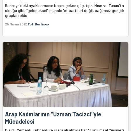
Bahreyn'deki ayaklanmanın başını çeken güç, tıpkı Mısır ve Tunus'ta
olduğu gibi, "geleneksel" muhalefet partileri değil, bağımsız gençlik
grupları oldu.
25 Nisan 2012
Foti Benlisoy
Arap Kadınlarının "Uzman Tacizci"yle
Mücadelesi
Mısırlı, Yemenli, Lübnanlı ve Fransalı aktivistler "Toplumsal Cinsiyeti